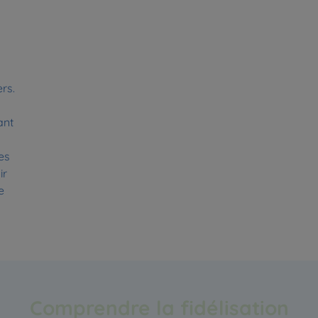
rs.
ant
es
ir
e
Comprendre la fidélisation