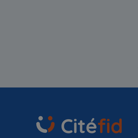
Cité
fid