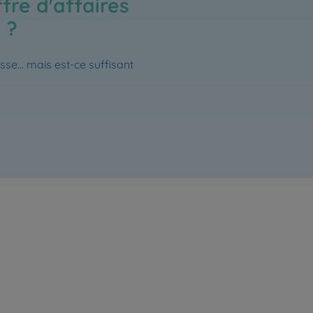
fre d'affaires
 ?
isse… mais est-ce suffisant